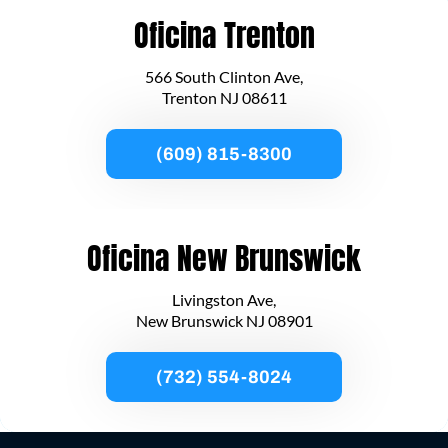
buscando. Quizá pueda ayudarte una búsqueda.
Oficina Trenton
566 South Clinton Ave,
Trenton NJ 08611
(609) 815-8300
Oficina New Brunswick
Livingston Ave,
New Brunswick NJ 08901
Copyright © 2026 | Villanueva´s Group.
(732) 554-8024