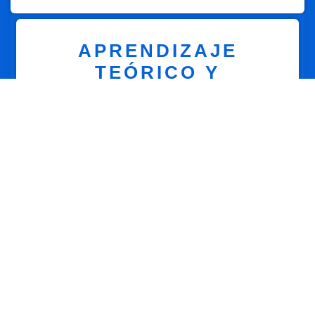
APRENDIZAJE
TEÓRICO Y
PRÁCTICO
Combinamos clases teóricas detalladas con prácticas en
carretera para ofrecer una formación completa y
equilibrada.
EVALUACIONES
CONTINUAS
Realizamos evaluaciones periódicas para medir el